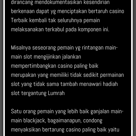
dirancang mendokumentasikan kesendirian
berkenaan dapat yg menciptakan bertaruh casino
Terbaik kembali tak seluruhnya pemain
melaksanakan terkabul pada komponen ini.
Misalnya seseorang pemain yg rintangan main-
main slot mengijinkan jalankan
mempertimbangkan casino paling baik
merupakan yang memiliki tidak sedikit permainan
slot yang tidak sama tambah menawari hadiah
slot tergantung Lumrah
Satu orang pemain yang lebih baik ganjalan main-
main blackjack, bagaimanapun, condong
menyaksikan bertarung casino paling baik yaitu