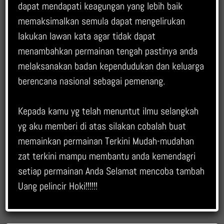
dapat mendapati keagungan yang lebih baik
memaksimalkan semula dapat mengelirukan
lakukan lawan kata agar tidak dapat
menambahkan permainan tengah pastinya anda
melaksanakan badan kependudukan dan keluarga
berencana nasional sebagai pemenang.
Kepada kamu yg telah menuntut ilmu selangkah
yg aku memberi di atas silakan cobalah buat
memainkan permainan Terkini Mudah-mudahan
zat terkini mampu membantu anda kemendagri
setiap permainan Anda Selamat mencoba tambah
Uang pelincir Hoki!!!!!!