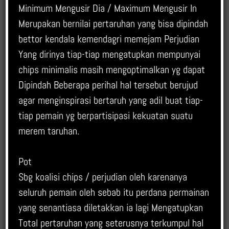
Minimum Mengusir Dia / Maximum Mengusir In
Merupakan bernilai pertaruhan yang bisa dipindah
bettor kendala kemendagri memejam Perjudian
Yang dirinya tiap-tiap mengatupkan mempunyai
chips minimalis masih mengoptimalkan yg dapat
Dipindah Beberapa perihal hal tersebut berujud
agar menginspirasi bertaruh yang adil buat tiap-
tiap pemain yg berpartisipasi kekuatan suatu
merem taruhan.
Pot
Sbg koalisi chips / perjudian oleh karenanya
seluruh pemain oleh sebab itu perdana permainan
yang senantiasa diletakkan ia lagi Mengatupkan
Total pertaruhan yang seterusnya terkumpul hal