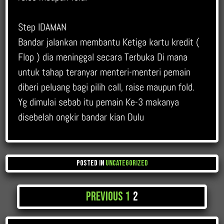
Step IDAMAN
Bandar jalankan membantu Ketiga kartu kredit (
Flop ) dia meninggal secara Terbuka Di mana
untuk tahap teranyar menteri-menteri pemain
diberi peluang bagi pilih call, raise maupun fold.
Yg dimulai sebab itu pemain Ke-3 makanya
disebelah ongkir bandar kian Dulu
Posted in
Uncategorized
P
Previous
1
2
o