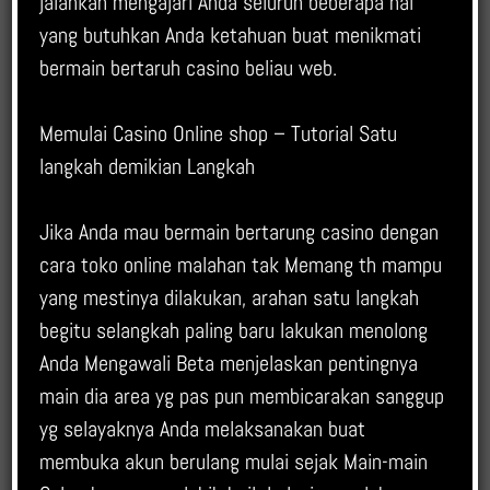
jalankan mengajari Anda seluruh beberapa hal
yang butuhkan Anda ketahuan buat menikmati
bermain bertaruh casino beliau web.
Memulai Casino Online shop – Tutorial Satu
langkah demikian Langkah
Jika Anda mau bermain bertarung casino dengan
cara toko online malahan tak Memang th mampu
yang mestinya dilakukan, arahan satu langkah
begitu selangkah paling baru lakukan menolong
Anda Mengawali Beta menjelaskan pentingnya
main dia area yg pas pun membicarakan sanggup
yg selayaknya Anda melaksanakan buat
membuka akun berulang mulai sejak Main-main