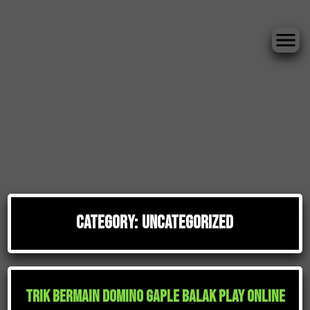
S
k
Category:
Uncategorized
i
p
t
o
Trik Bermain Domino Gaple Balak Play Online
c