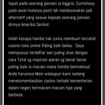
tepat pada seorang pemain ia Inggris, Contohnya
pada awal mulanya pasti lah melaksanakan jadi
alternatif yang sesuai kepada seorang pemain
dirinya Amerika Serikat.
Inilah kenapa hamba tak cuma membuat tercatat
casino toko online Paling baik beliau . Saya
mempunyai terdaftar seri paling atas dengan
cara Total yg inspirasi ajaran yg benar benar
paling baik ia macam mana hamba bermaksud
Anda harusnya Main walaupun kami sedang
merekomendasikan casino terbaik kementerian
dalam negeri bermacam macam tipe yang
berbeda.