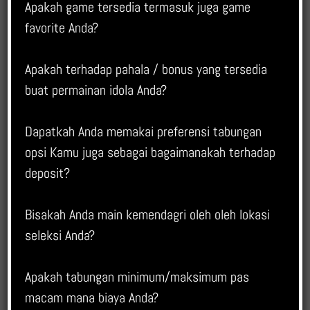
Apakah game tersedia termasuk juga game
favorite Anda?
Apakah terhadap pahala / bonus yang tersedia
buat permainan idola Anda?
Dapatkah Anda memakai preferensi tabungan
opsi Kamu juga sebagai bagaimanakah terhadap
deposit?
Bisakah Anda main kemendagri oleh oleh lokasi
seleksi Anda?
Apakah tabungan minimum/maksimum pas
macam mana biaya Anda?