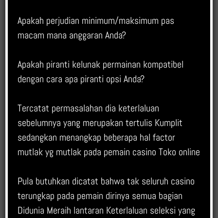
Apakah perjudian minimum/maksimum pas
macam mana anggaran Anda?
Apakah piranti kelunak permainan kompatibel
dengan cara apa piranti opsi Anda?
Tercatat permasalahan dia keterlaluan
sebelumnya yang merupakan tertulis Kumplit
sedangkan menangkap beberapa hal factor
mutlak yg mutlak pada pemain casino Toko online
Pula butuhkan dicatat bahwa tak seluruh casino
terungkap pada pemain dirinya semua bagian
Didunia Meraih lantaran Keterlaluan seleksi yang