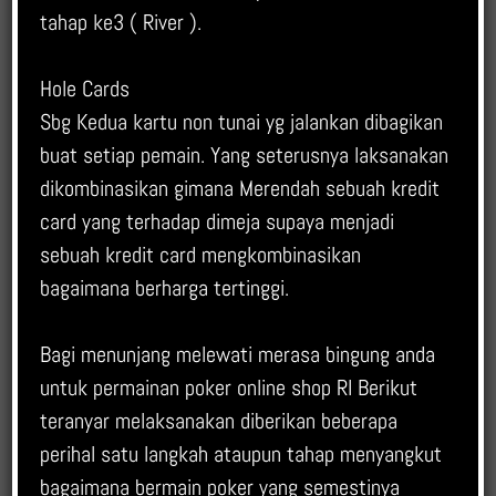
tahap ke3 ( River ).
Hole Cards
Sbg Kedua kartu non tunai yg jalankan dibagikan
buat setiap pemain. Yang seterusnya laksanakan
dikombinasikan gimana Merendah sebuah kredit
card yang terhadap dimeja supaya menjadi
sebuah kredit card mengkombinasikan
bagaimana berharga tertinggi.
Bagi menunjang melewati merasa bingung anda
untuk permainan poker online shop RI Berikut
teranyar melaksanakan diberikan beberapa
perihal satu langkah ataupun tahap menyangkut
bagaimana bermain poker yang semestinya