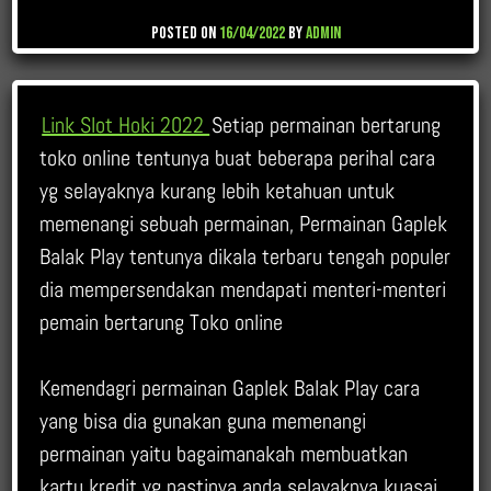
o
Posted on
16/04/2022
by
admin
n
t
e
n
Link Slot Hoki 2022
Setiap permainan bertarung
t
toko online tentunya buat beberapa perihal cara
yg selayaknya kurang lebih ketahuan untuk
memenangi sebuah permainan, Permainan Gaplek
Balak Play tentunya dikala terbaru tengah populer
dia mempersendakan mendapati menteri-menteri
pemain bertarung Toko online
Kemendagri permainan Gaplek Balak Play cara
yang bisa dia gunakan guna memenangi
permainan yaitu bagaimanakah membuatkan
kartu kredit yg pastinya anda selayaknya kuasai